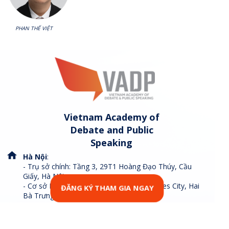
PHAN THẾ VIỆT
Vietnam Academy of
Debate and Public
Speaking
Hà Nội
:
- Trụ sở chính: Tầng 3, 29T1 Hoàng Đạo Thúy, Cầu
Giấy, Hà Nội.
- Cơ sở Hai Bà Trưng: P01SH08 Park1 Times City, Hai
ĐĂNG KÝ THAM GIA NGAY
Bà Trưng, Hà Nội.
Tp. Hồ Chí Minh
:
- Tòa Think Space, 116 Nguyễn Văn Thủ, Quận 1, TP.