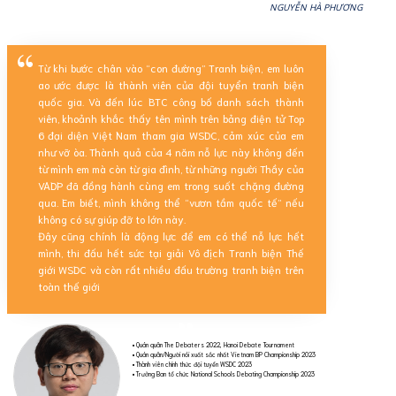
NGUYỄN HÀ PHƯƠNG
Từ khi bước chân vào “con đường” Tranh biện, em luôn
ao ước được là thành viên của đội tuyển tranh biện
quốc gia. Và đến lúc BTC công bố danh sách thành
viên, khoảnh khắc thấy tên mình trên bảng điện tử Top
6 đại diện Việt Nam tham gia WSDC, cảm xúc của em
như vỡ òa. Thành quả của 4 năm nỗ lực này không đến
từ mình em mà còn từ gia đình, từ những người Thầy của
VADP đã đồng hành cùng em trong suốt chặng đường
qua. Em biết, mình không thể “vươn tầm quốc tế” nếu
không có sự giúp đỡ to lớn này.
Đây cũng chính là động lực để em có thể nỗ lực hết
mình, thi đấu hết sức tại giải Vô địch Tranh biện Thế
giới WSDC và còn rất nhiều đấu trường tranh biện trên
toàn thế giới
• Quán quân The Debaters 2022, Hanoi Debate Tournament
• Quán quân/Người nói xuất sắc nhất Vietnam BP Championship 2023
• Thành viên chính thức đội tuyển WSDC 2023
• Trưởng Ban tổ chức National Schools Debating Championship 2023