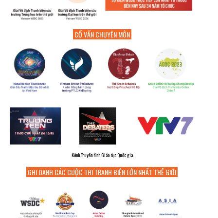
CỐ VẤN CHUYÊN MÔN
Kênh Truyền hình Giáo dục Quốc gia
GHI DANH CÁC CUỘC THI TRANH BIỆN LỚN NHẤT THẾ GIỚI