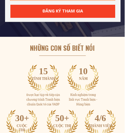
ĐĂNG KÝ THAM GIA
NHỮNG CON SỐ BIẾT NÓI
15
10
TỈNH THÀNH
NĂM
Được học tập và tiếp cận
Kinh nghiệm trong
chương trình Tranh biện
lĩnh vực Tranh biện -
chuẩn Quốc tế của VADP
Hùng biện
30+
50+
4/6
CUỘC
CUỘC THI
THÀNH VIÊN
THI