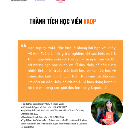
THÀNH TÍCH HỌC VIÊN
VADP
Học tập tại VADP, đặc biệt là những bài học với Thầy
Vũ Anh Tuấn là những trải nghiệm hết sức hiệu quả &
tràn ngập tiếng cười với không chỉ riêng em mà với tất
cả những bạn học cùng em. Ở đây thầy cô nào cũng
nhiệt tình, nên trước mỗi buổi học em lại háo hức vô
cùng, đặc biệt là mỗi cuối tuần tham gia thi đấu giải.
Em cảm ơn các Thầy cô rất nhiều vì luôn đồng hành &
hỗ trợ em trong các giải đầu lớn trong & quốc tế
• Top 12 Dev Squad Team WSDC Vietnam 2023
• Đội Vô địch/Người nói Xuất sắc nhất AODC 2023
• Đội Vô địch/Thí sinh Xuất sắc nhất Vietnam Middle School Debating
Championship 2022
• Quán Quân/Thí sinh Xuất sắc nhất HCMDO 2022
• Top 1 Champion Scholar/Top 1 Asimov Award/1st Place Overall Student
Junior Division/Thí sinh Tranh biện ấn tượng nhất World Scholar’s Cup Hanoi
Regional 2021