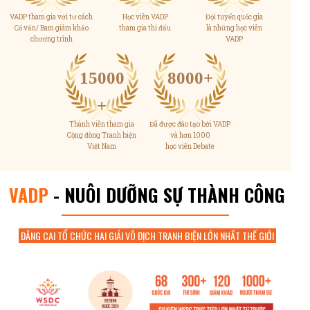
VADP tham gia với tư cách
Học viên VADP
Đội tuyển quốc gia
Cố vấn/ Bam giám khảo
tham gia thi đấu
là những học viên
chương trình
VADP
15000
8000+
+
Thành viên tham gia
Đã được đào tạo bởi VADP
Cộng đồng Tranh biện
và hơn 1000
Việt Nam
học viên Debate
VADP
- NUÔI DƯỠNG SỰ THÀNH CÔNG
ĐĂNG CAI TỔ CHỨC HAI GIẢI VÔ ĐỊCH TRANH BIỆN LỚN NHẤT THẾ GIỚI